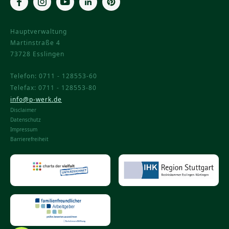
Hauptverwaltung
Martinstraße 4
73728 Esslingen
Telefon:
0711 - 128553-60
Telefax:
0711 - 128553-80
info@p-werk.de
Disclaimer
Datenschutz
Impressum
Barrierefreiheit