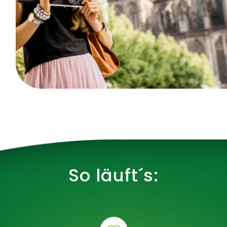
So läuft´s: