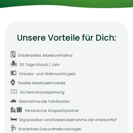
Unsere Vorteile für Dich:
🗓️
Unbefristetes Arbeitsverhältnis
🏝️
30 Tage Urlaub / Jahr
💶
Urlaubs- und Weihnachtsgeld
⌚️
Flexible Arbeitszeitmodelle
👍🏻
Sichere Urlaubsplanung
🚗
Übernahme der Fahrtkosten
🙋🏼
Persönlicher Ansprechpartner
🛏️
Organisation und Kostenübernahme der Unterkünfte*
🩺
Kostenfreie Gesundheitsvorsorgen