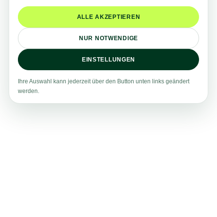
Schreib uns an!
ALLE AKZEPTIEREN
Kontaktiere uns für weitere Informationen, Fragen und
Anregungen per E-Mail oder der gerne auch telefonisch
NUR NOTWENDIGE
in unseren Geschäftsstellen.
EINSTELLUNGEN
KONTAKTIEREN
Ihre Auswahl kann jederzeit über den Button unten links geändert
werden.
INITIATIV BEWERBEN
Wir finden eine passende
Stelle für Dich!
Fülle unser Initiativ Bewerben Formular aus und wir